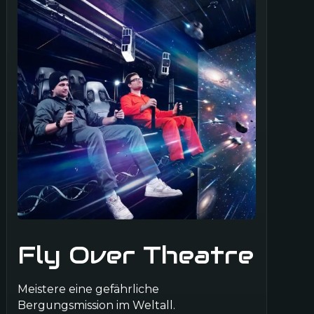
chtsfeier hier gemacht und es war ein voller
ollegen waren begeistert. Viel besser als ein
les Dinner. Sehr zu empfehlen!
tal
Fly Over Theatre
 anders! Mit meiner Firma waren wir zum
nd es war der beste Nachmittag seit langem.
Meistere eine gefährliche
emacht und gelacht. 5 Sterne ohne Frage.
Bergungsmission im Weltall.