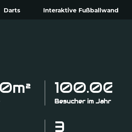
Darts
Interaktive Fußballwand
00m
²
100.000
e
Besucher im Jahr
3