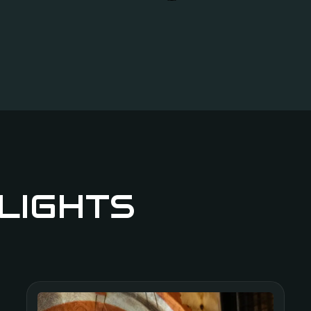
Mit drei Kindern hi
super nett und hilfs
k
Nina P.
Kiel Schwentinen
LIGHTS
Top! Endlich mal ei
war mein persönl
Inclus
Kevin R.
Norderstedt