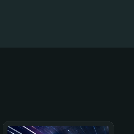
erhin – und alle waren happy! Das Personal ist
bereit. Saubere Anlage, viele Attraktionen. Wir
ommen bestimmt wieder.
tal
ne coole Location in der Nähe. Laser Parkour
iches Highlight. Zum Glück gibt's das All-
ive-Ticket, sonst wäre ich pleite.