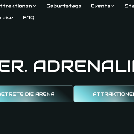
ttraktionen
Geburtstage
Events
St
reise
FAQ
ER. ADRENALI
BETRETE DIE ARENA
ATTRAKTIONE