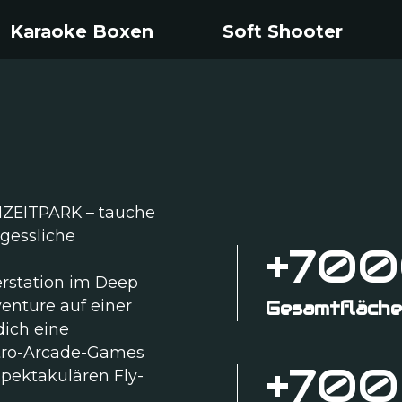
Karaoke Boxen
Soft Shooter
IZEITPARK – tauche
gessliche
+70
rstation im Deep
enture auf einer
Gesamtfläch
dich eine
etro-Arcade-Games
+700
pektakulären Fly-