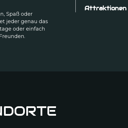
Attraktionen
on, Spaß oder
det jeder genau das
stage oder einfach
 Freunden.
NDORTE