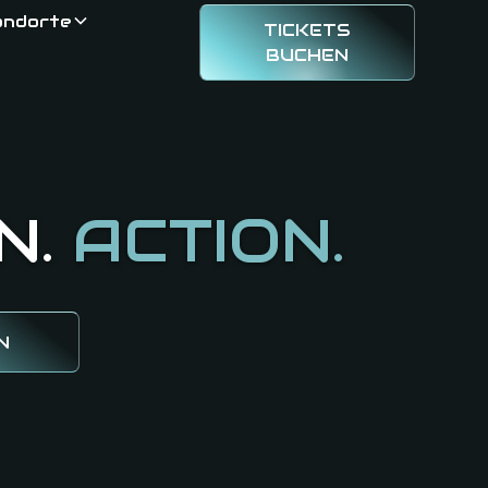
andorte
TICKETS
BUCHEN
N.
ACTION.
N