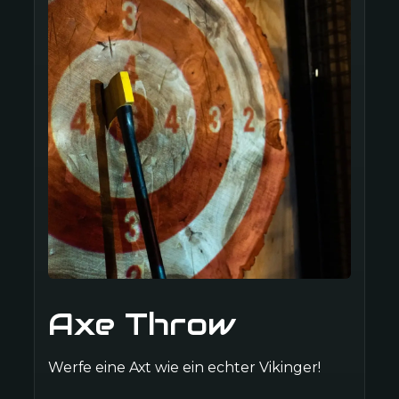
Wir haben die Weihna
Erfolg! Alle 15 K
norma
Sandra H.
Kiel Schwentinen
Axe Throw
Teambuilding mal
Teambuilding hier u
Werfe eine Axt wie ein echter Vikinger!
Alle haben mitg