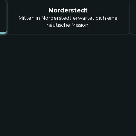
Kevin R.
Norderstedt
Norderstedt
Mitten in Norderstedt erwartet dich eine
nautische Mission.
Wir haben die Weihna
Erfolg! Alle 15 K
norma
Sandra H.
Kiel Schwentinen
Teambuilding mal