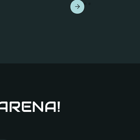
Mit drei Kindern hi
super nett und hilfs
k
Nina P.
Kiel Schwentinen
 ARENA!
Top! Endlich mal ei
war mein persönl
Inclus