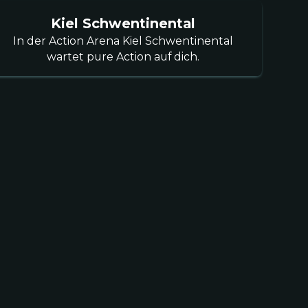
Kiel Schwentinental
In der Action Arena Kiel Schwentinental
wartet pure Action auf dich.
chtsfeier hier gemacht und es war ein voller
ollegen waren begeistert. Viel besser als ein
les Dinner. Sehr zu empfehlen!
tal
 anders! Mit meiner Firma waren wir zum