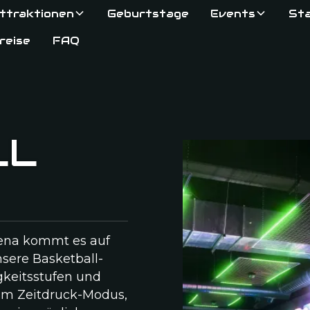
ttraktionen
Geburtstage
Events
St
reise
FAQ
LL
rena kommt es auf
nsere Basketball-
keitsstufen und
zum Zeitdruck-Modus,