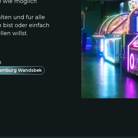
be wie möglich
lten und für alle
 bist oder einfach
len willst.
n
amburg Wandsbek