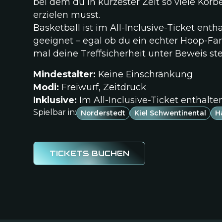
bei dem du in kürzester Zeit so viele Kör
erzielen musst.
Basketball ist im All-Inclusive-Ticket entha
geeignet – egal ob du ein echter Hoop-Fan
mal deine Treffsicherheit unter Beweis stel
Mindestalter:
Keine Einschränkung
Modi:
Freiwurf, Zeitdruck
Inklusive:
Im All-Inclusive-Ticket enthalte
Spielbar in:
Norderstedt
Kiel Schwentinental
H
TICKETS BUCHEN