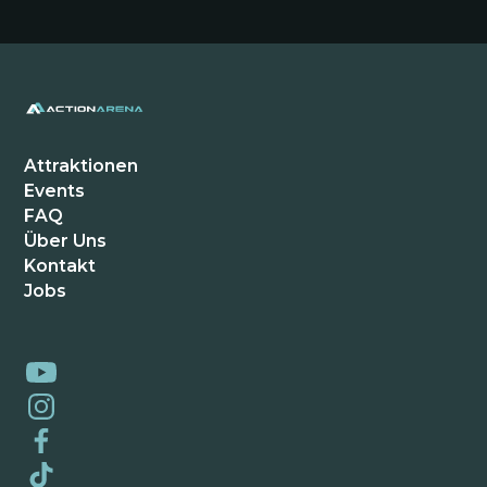
waren wir zum Teambuilding hier und es war
der beste Nachmittag seit langem. Alle
haben mitgemacht und gelacht. 5 Sterne
ohne Frage.
Attraktionen
Events
Thomas B.
FAQ
Kiel Schwentinental
Über Uns
Kontakt
Jobs
Hammer Location! Wir kommen aus Kiel und
waren schon dreimal hier. Jedes Mal ein
anderes Erlebnis. Die VR-Brillen sind der
Wahnsinn. Unbedingt hingehen!