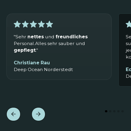
"Sehr
nettes
und
freundliches
Se
Personal.Alles sehr sauber und
su
gepflegt
."
j
k
Christiane Rau
Deep Ocean Norderstedt
E
D
Mit drei Kindern hierhin – und alle waren