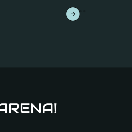
Mit drei Kindern hi
super nett und hilfs
k
Nina P.
Kiel Schwentinen
 ARENA!
Top! Endlich mal ei
war mein persönl
Inclus