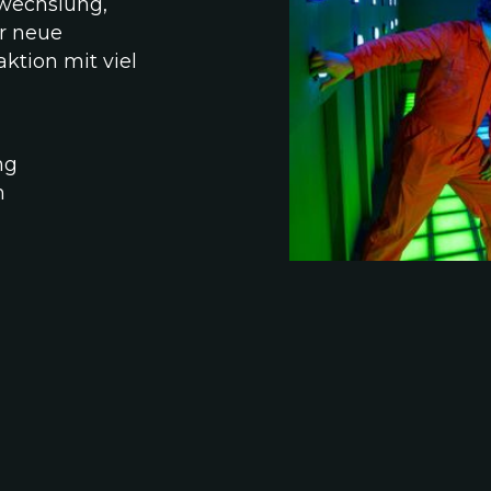
bwechslung,
r neue
ktion mit viel
ng
n