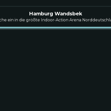
Kevin R.
Hamburg Wandsbek
Norderstedt
he ein in die größte Indoor-Action Arena Norddeutsch
Wir haben die Weihna
Erfolg! Alle 15 K
norma
Sandra H.
Kiel Schwentinen