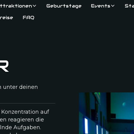
ttraktionen
Geburtstage
Events
St
reise
FAQ
R
n unter deinen
 Konzentration auf
en reagieren die
elnde Aufgaben.