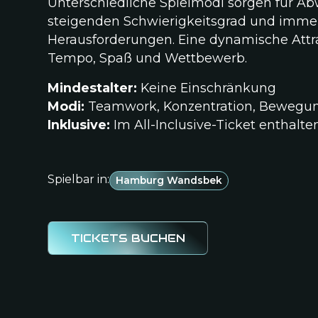
Unterschiedliche Spielmodi sorgen für A
steigenden Schwierigkeitsgrad und imme
Herausforderungen. Eine dynamische Attra
Tempo, Spaß und Wettbewerb.
Mindestalter:
Keine Einschränkung
Modi:
Teamwork, Konzentration, Bewegu
Inklusive:
Im All-Inclusive-Ticket enthalte
Spielbar in:
Hamburg Wandsbek
TICKETS BUCHEN