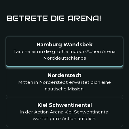
BETRETE DIE ARENA!
Nina P.
Kiel Schwentinental
Hamburg Wandsbek
Tauche ein in die größte Indoor-Action Arena
Norddeutschlands
Top! Endlich mal eine coole Location in der
Nähe. Laser Parkour war mein persönliches
Highlight. Zum Glück gibt's das All-Inclusive-
Norderstedt
Ticket, sonst wäre ich pleite.
Mitten in Norderstedt erwartet dich eine
nautische Mission.
Kevin R.
Kiel Schwentinental
Norderstedt
In der Action Arena Kiel Schwentinental
wartet pure Action auf dich.