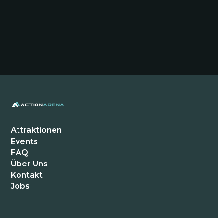
Thomas B.
Kiel Schwentinental
Hammer Location! Wir kommen aus Kiel und
waren schon dreimal hier. Jedes Mal ein
Attraktionen
anderes Erlebnis. Die VR-Brillen sind der
Events
Wahnsinn. Unbedingt hingehen!
FAQ
Über Uns
Kontakt
Mia und Lena
Jobs
Kiel Schwentinental