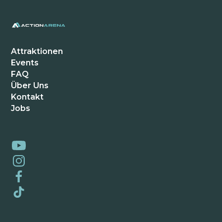
Thomas B.
Kiel Schwentinental
Attraktionen
Events
FAQ
Hammer Location! Wir kommen aus Kiel und
Über Uns
waren schon dreimal hier. Jedes Mal ein
Kontakt
anderes Erlebnis. Die VR-Brillen sind der
Jobs
Wahnsinn. Unbedingt hingehen!
Mia und Lena
Kiel Schwentinental