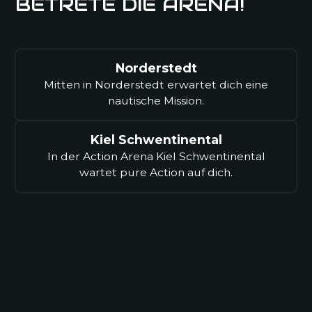
BETRETE DIE ARENA!
Nina P.
Kiel Schwentinental
Norderstedt
Mitten in Norderstedt erwartet dich eine
nautische Mission.
Top! Endlich mal eine coole Location in der
Nähe. Laser Parkour war mein persönliches
Highlight. Zum Glück gibt's das All-Inclusive-
Kiel Schwentinental
Ticket, sonst wäre ich pleite.
In der Action Arena Kiel Schwentinental
wartet pure Action auf dich.
Kevin R.
Norderstedt
Wir haben die Weihnachtsfeier hier gemacht